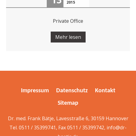
2015
Private Office
Mehr lesen
Impressum
Datenschutz
Kontakt
Sitemap
Dr. med. Frank Bätje, Lavesstraße 6, 30159 Hannover
Tel. 0511 / 35399741, Fax 0511 / 35399742,
info@dr-