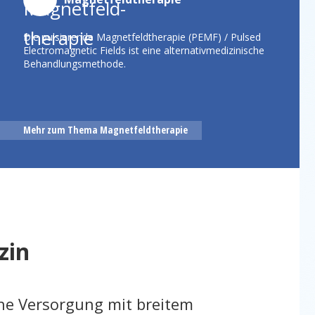
Orthopädische / unfallchirurgische
Magnetfeldtherapie
Die pulsierende Magnetfeldtherapie (PEMF) / Pulsed
Internistische Magnetfeldtherapie
Electromagnetic Fields ist eine alternativmedizinische
Behandlungsmethode.
Fotogalerie
Kostenträger
Kontakt
Mehr zum Thema Magnetfeldtherapie
Workshops
Wirkweise
zin
he Versorgung mit breitem