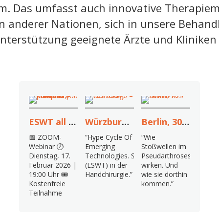
m. Das umfasst auch innovative Therapi
n anderer Nationen, sich in unsere Behand
nterstützung geeignete Ärzte und Kliniken 
ESWT all you can treat – kompakt, praxisnah, auf den Punkt.
Würzburg, 17.10.2025 – DGH 2025
Berlin, 30.10.2025 DKOU 202
📅 ZOOM-
“Hype Cycle Of
“Wie
Webinar 🕖
Emerging
Stoßwellen im
Dienstag, 17.
Technologies. Stoßwellentherapie
Pseudarthrosespalt
Februar 2026 |
(ESWT) in der
wirken. Und
19:00 Uhr 🎟️
Handchirurgie.”
wie sie dorthin
Kostenfreie
kommen.”
Teilnahme