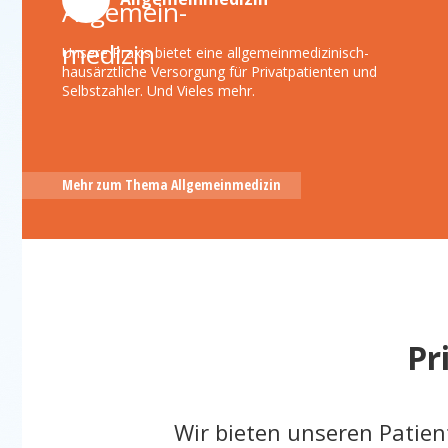
Unsere Leistungen
Fotogalerie
Unsere Praxis bietet eine allgemeinmedizinisch-
Sprechstunden
hausärztliche Versorgung für Privatpatienten und
Selbstzahler. Und Vieles mehr.
Aktuelles
Kostenträger
Kontakt
Mehr zum Thema Allgemeinmedizin
Pr
Wir bieten unseren Patie