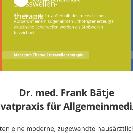
Urologische Stosswellentherapie
Extra korporal, d.h. außerhalb des menschlichen
Unser Team
Körpers in einem sogenannten Lithotripter erzeugte
akustische Schallwellen werden als Stoßwellen
Stosswellentherapiefotos/ Videos
bezeichnet.
Standorte
Kostenträger
Mehr zum Thema Stosswellentherapie
Kontakt
Aktuelles
Dr. med. Frank Bätje
ivatpraxis für Allgemeinmedi
nten eine moderne, zugewandte hausärztlic