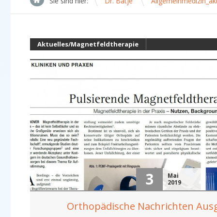
\
Sie sind hier:
Dr. Bätje
Allgemeinmedizin_akt
Aktuelles/Magnetfeldtherapie
Allgemeinmedizin_aktuelles
3
Mai
2019
Orthopädische Nachrichten Aus