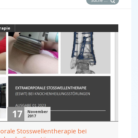
rapie
es
17
November
2017
orale Stosswellentherapie bei